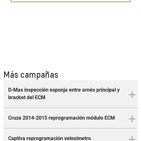
Más campañas
D-Max inspección esponja entre arnés principal y
bracket del ECM
Cruze 2014-2015 reprogramación módulo ECM
Estimados clientes:
General Motors del Ecuador S. A. y sus concesionarios
autorizados en todo el Ecuador reafirman su interés de
Captiva reprogramación velocímetro
Estimados clientes: