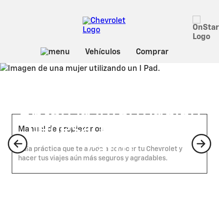
Manuales Chevrolet
Obtén la información
necesaria sobre tu
Manual de propietarios
carro
Guía práctica que te ayuda a conocer tu Chevrolet y
hacer tus viajes aún más seguros y agradables.