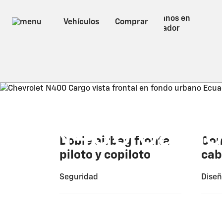
2026
N400 Carg
Doble airbag frontal
Con
piloto y copiloto
cab
Precio sugerido: $18.990
*
Seguridad
Dise