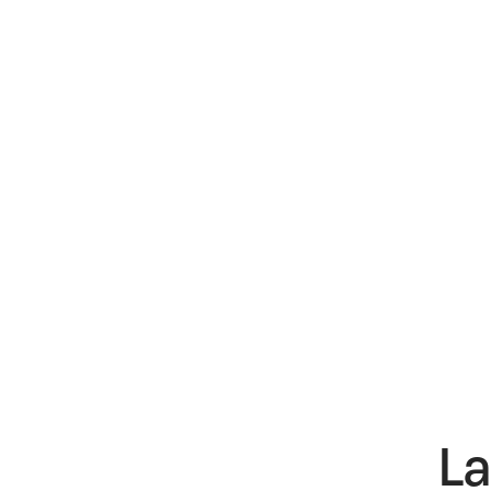
N400 Cargo 202
Este mes viene con bono de hasta
$1.000
Aplican términos y condiciones
Cotiza ya
La