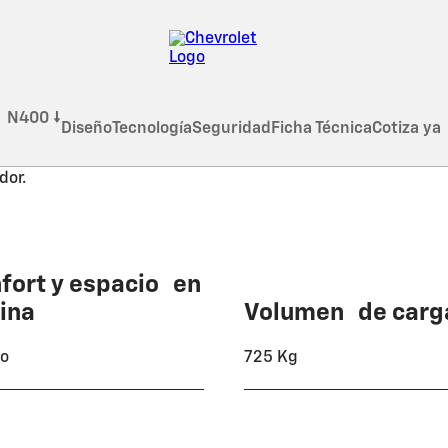
N400 ↓
Diseño
Tecnología
Seguridad
Ficha Técnica
Cotiza ya
o
fort y espacio en
ina
Volumen de carg
ño
725 Kg