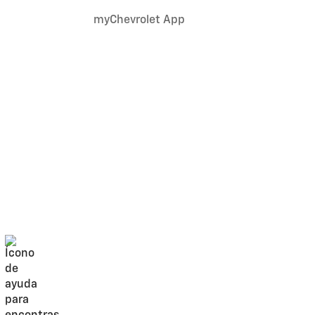
myChevrolet App
o de apoyo de
ncia para
tas
 recibe asistencia experta en viajes y
friando el auto a distancia antes de
a a la tecnología del vehículo¹).
 nunca será un problema para tu mejor