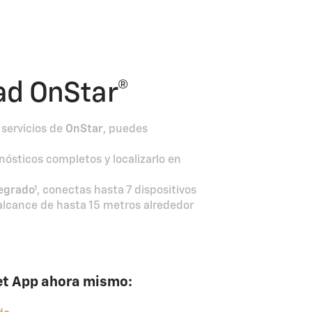
ad OnStar®
 servicios de
OnStar
, puedes
nósticos completos y localizarlo en
egrado¹
, conectas hasta 7 dispositivos
lcance de hasta 15 metros alrededor
t App ahora mismo: