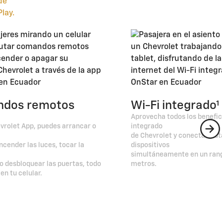
dos remotos
Wi-Fi integrado¹
Aprovecha todos los benefic
rolet App, puedes arrancar o
integrado
de Chevrolet y conecta hast
ncender las luces, tocar la
dispositivos
simultáneamente en un rang
 o desbloquear las puertas, todo
metros.
 en tu celular.