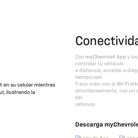
Conectivid
Con
myChevrolet App
y los
controlar tu vehículo
a distancia, acceder a diag
tiempo real.
Y aún más: con el
Wi-Fi int
simultáneamente, con un a
del
vehículo.
Descarga myChevrole