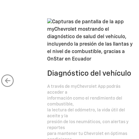
Diagnóstico del vehículo
A través de myChevrolet App podrás
acceder a
información como el rendimiento del
combustible,
la lectura del odómetro, la vida útil del
aceite y la
presión de los neumáticos, con alertas y
reportes
para mantener tu Chevrolet en óptimas