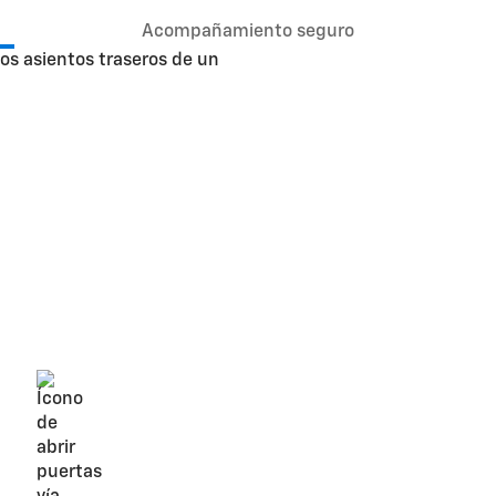
Acompañamiento seguro
Servici
emerge
masco
Con
OnStar®
,
asegura
su confort en
subir
(función sujet
Así, el calor
amigo.