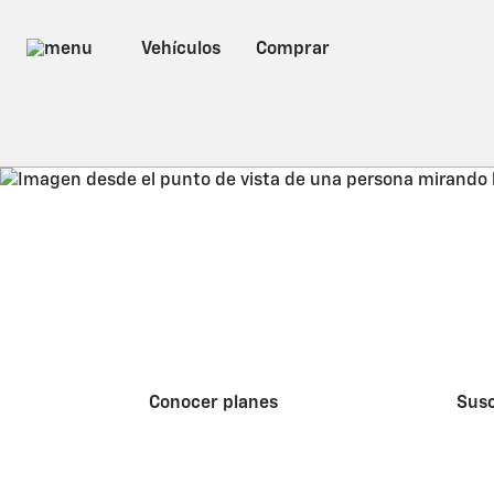
Disfruta 1 año gratis de OnStar Link
y 3GB de Wi-Fi al mes en vehículos 0KM
con tecnología OnStar Link integrada.