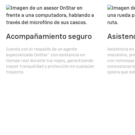
Acompañamiento seguro
Asisten
Cuenta con el respaldo de un agente
Asistencia en 
especializado OnStar® con asistencia en
mecánica, pin
tiempo real durante tus viajes, garantizando
con remolque 
mayor tranquilidad y protección en cualquier
concesionario
trayecto.
quiera que es