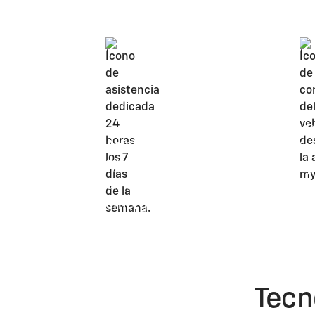
Con
Asistencia dedicada
via
24/7
my
en casos de
emergencia
Tecn