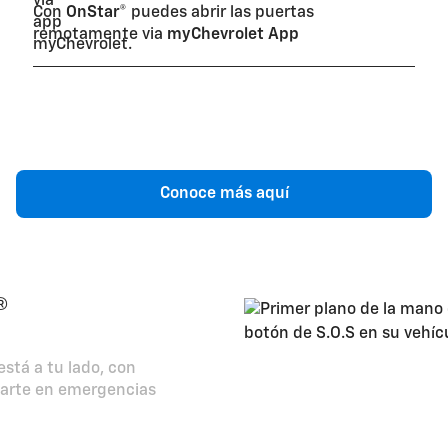
Con
OnStar®
puedes abrir las puertas
remotamente via
myChevrolet App
Conoce más aquí
®
está a tu lado, con
darte en emergencias