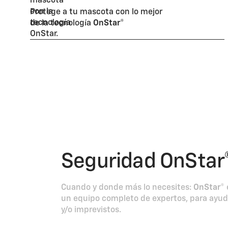
Protege a tu mascota con lo mejor
de la tecnología
OnStar®
Seguridad OnStar
Cuando y donde más lo necesites:
OnStar®
un equipo completo de expertos, para ayu
y/o imprevistos.