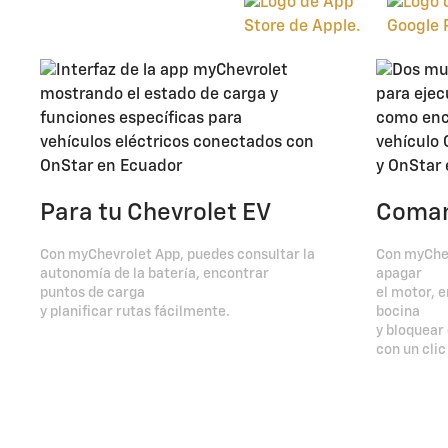
Para tu Chevrolet EV
Coman
Con myChevrolet App, puedes consultar la
Con myChev
autonomía de la batería, encontrar
apagar
puntos de carga
el motor, e
y planificar rutas fácilmente.
bocina
y bloquear
con un clic