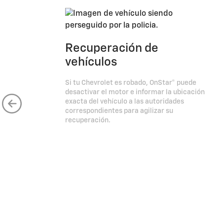
Recuperación de
vehículos
Si tu Chevrolet es robado, OnStar® puede
desactivar el motor e informar la ubicación
exacta del vehículo a las autoridades
correspondientes para agilizar su
recuperación.