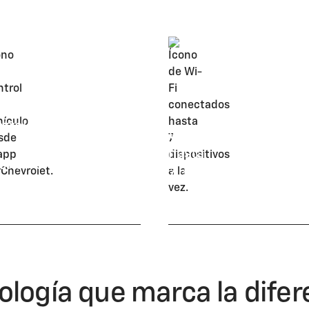
estado del vehículo.
trol del vehículo
Wi-Fi¹ para conectar
hasta
Chevrolet App
7 dispositivos a la vez
ología que marca la difer