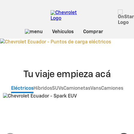
Conecta tu camino:
Encuentra los
puntos de carga
Tu viaje empieza acá
para tu vehículo eléctrico
Eléctricos
Híbridos
SUVs
Camionetas
Vans
Camiones
Ubícalos aquí