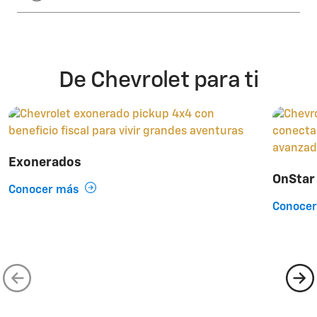
De Chevrolet para ti
Exonerados
OnStar
Conocer más
Conoce