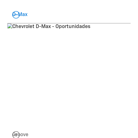
D-Max
D-Max 2026
La Camioneta más vendida del país ahora
desde
$28.799
Aplican términos y condiciones
Conoce más
Groove