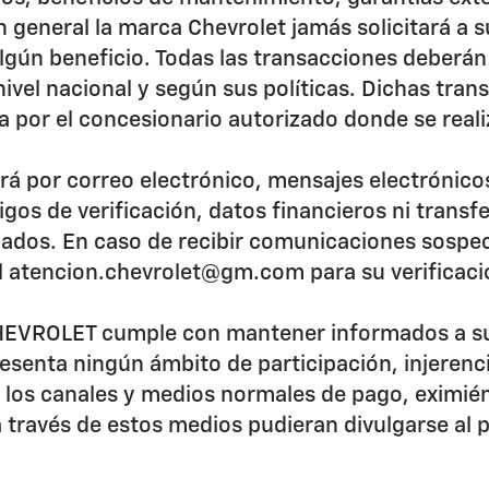
n general la marca Chevrolet jamás solicitará a 
lgún beneficio. Todas las transacciones deberán 
nivel nacional y según sus políticas. Dichas tra
 por el concesionario autorizado donde se reali
ará por correo electrónico, mensajes electrónicos
gos de verificación, datos financieros ni transfe
izados. En caso de recibir comunicaciones sospe
ial atencion.chevrolet@gm.com para su verificac
EVROLET cumple con mantener informados a sus 
resenta ningún ámbito de participación, injerenci
do los canales y medios normales de pago, eximié
 través de estos medios pudieran divulgarse al p