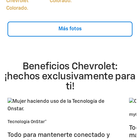
Más fotos
Beneficios Chevrolet:
¡hechos exclusivamente para
ti!
myCh
Tecnología OnStar®
Tod
Todo para mantenerte conectado y
man