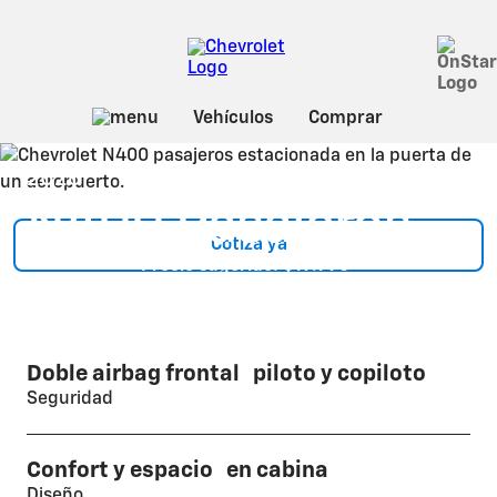
N400 Pasajeros
2026
N400 Pasajeros
Cotiza ya
Precio sugerido: $19.990
*
Doble airbag frontal piloto y copiloto
Seguridad
Confort y espacio en cabina
Diseño