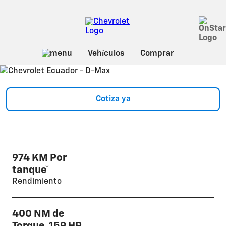
Sobre D-MAX
2026
D-MAX
Cotiza ya
Precio: $28.799
*
974 KM Por
tanque*
Rendimiento
400 NM de