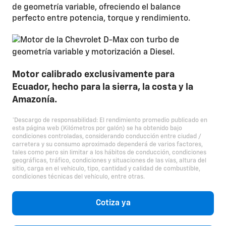
de geometría variable, ofreciendo el balance
perfecto entre potencia, torque y rendimiento.
Motor calibrado exclusivamente para
Ecuador, hecho para la sierra, la costa y la
Amazonía.
*Descargo de responsabilidad: El rendimiento promedio publicado en
esta página web (Kilómetros por galón) se ha obtenido bajo
condiciones controladas, considerando conducción entre ciudad /
carretera y su consumo aproximado dependerá de varios factores,
tales como pero sin limitar a los hábitos de conducción, condiciones
geográficas, tráfico, condiciones y situaciones de las vías, altura del
sitio, carga en el vehículo, tipo, cantidad y calidad de combustible,
condiciones técnicas del vehículo, entre otras.
Cotiza ya