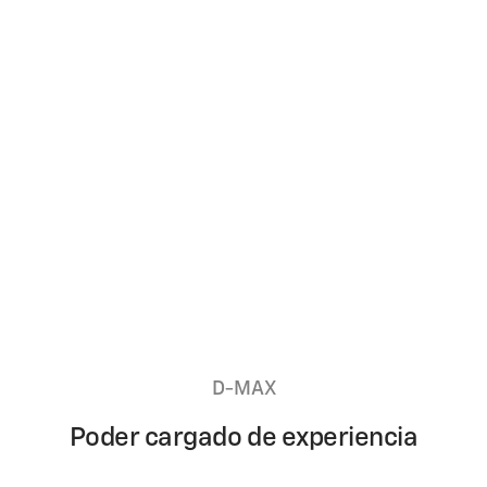
La Camioneta más vendida del país ahora
desde
$28.799
Aplican términos y condiciones
Cotiza ya
D-MAX
Poder cargado de experiencia