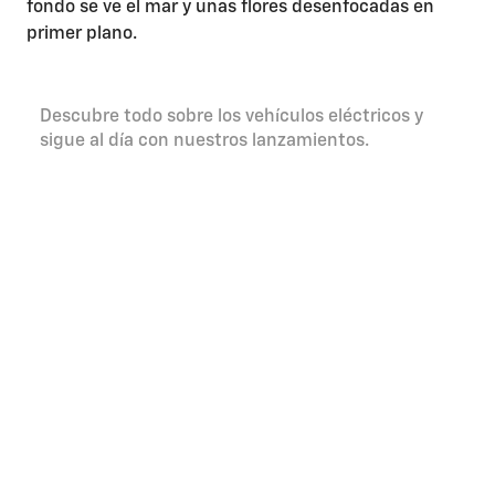
Universo EV
Descubre todo sobre los vehículos eléctricos y
sigue al día con nuestros lanzamientos.
Saber más
Completa el formulario y
Chevrolet se pondrá en
contacto contigo.
¡Tu Blazer EV te espera!