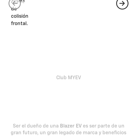
Alerta de colisión frontal
A
f
Club MYEV
Exclusivo para propietarios
de autos eléctricos
Chevrolet
Ser el dueño de una
Blazer EV
es ser parte de un
gran futuro, un gran legado de marca y beneficios