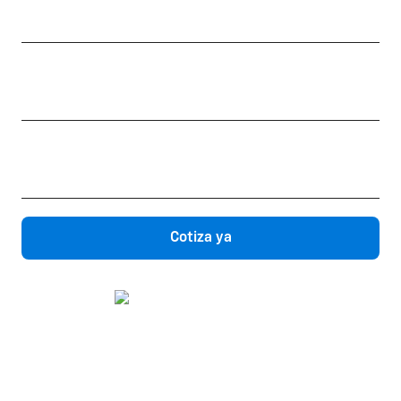
de autonomía
Diseño unico
10 módulos
89.5 Kwh
de capacidad de la batería
Cotiza ya
Chatea con un asesor