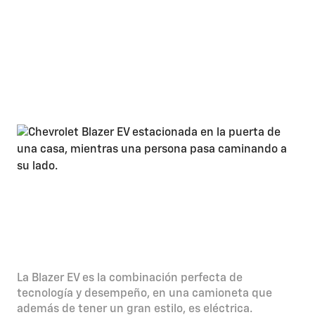
conducción entre ciudad / carretera y su consumo aproximado
dependerá de varios factores, tales como pero sin limitar a los hábitos
de conducción, condiciones geográficas, tráfico, condiciones y
situaciones de las vías, altura del sitio, carga en el vehículo, tipo,
cantidad y calidad de carga, condiciones técnicas del vehículo, entre
otras.
Además de un ADN 100%
deportivo, es 100%
eléctrica.
La Blazer EV es la combinación perfecta de
tecnología y desempeño, en una camioneta que
además de tener un gran estilo, es eléctrica.