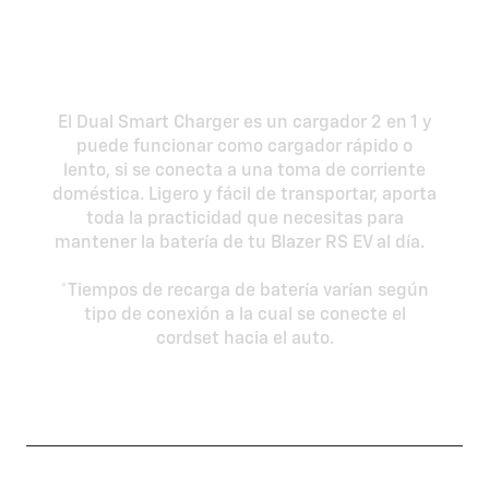
Dual Smart Charger:
conveniencia y
flexibilidad
El Dual Smart Charger es un cargador 2 en 1 y
puede funcionar como cargador rápido o
lento, si se conecta a una toma de corriente
doméstica. Ligero y fácil de transportar, aporta
toda la practicidad que necesitas para
mantener la batería de tu Blazer RS EV al día.
*Tiempos de recarga de batería varían según
tipo de conexión a la cual se conecte el
cordset hacia el auto.
Garantía de Batería
8 Años o 160 mil km
Hasta 578 Km