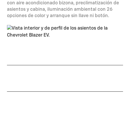
con aire acondicionado bizona, preclimatización de
asientos y cabina, iluminación ambiental con 26
opciones de color y arranque sin llave ni botón.
Asientos frontales con calefacción y
ventilación y posteriores con calefacción
Asiento de conductor con regulación eléctrica
de 8 posiciones y memoria para 2 usuarios
Asientos con tapizados en alcántara