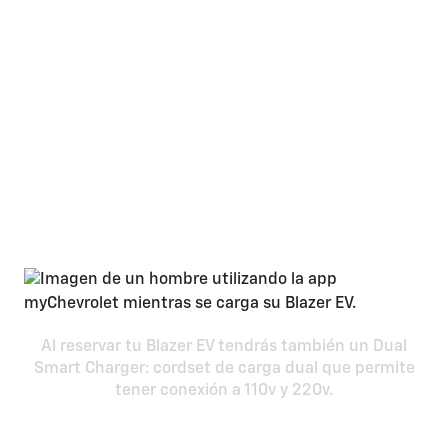
Recarga
Tan fácil como cargar un
celular: ¡tu Blazer EV con
carga rápida!
Al reservar tu Blazer EV tendrás también un Dual
Smart Charger: cordset de carga dual que permite
tener conexión a 110v y 220v.