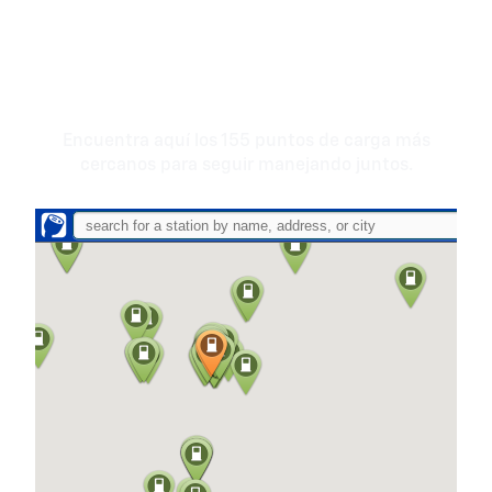
Planifica tu ruta con
confianza
Encuentra aquí los 155 puntos de carga más
cercanos para seguir manejando juntos.