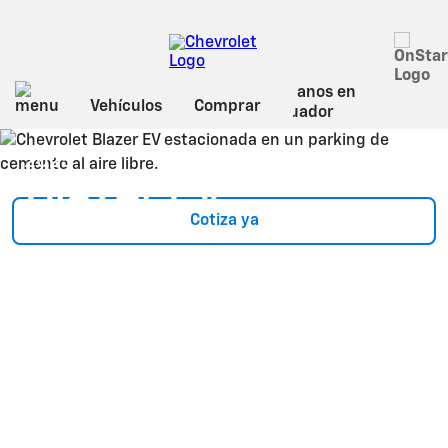
Sobre Blazer EV
2025
Blazer EV
Cotiza ya
Precio: $59.990
*
300 hp Aceleración de 0 a 100 Km/h en 6
segundos